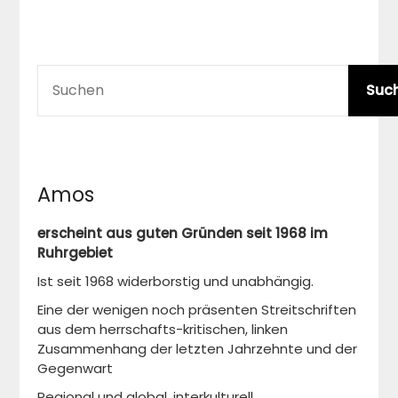
Beiträge
SUCHEN
Suc
Amos
erscheint aus guten Gründen seit 1968 im
Ruhrgebiet
Ist seit 1968 widerborstig und unabhängig.
Eine der wenigen noch präsenten Streitschriften
aus dem herrschafts-kritischen, linken
Zusammenhang der letzten Jahrzehnte und der
Gegenwart
Regional und global, interkulturell,