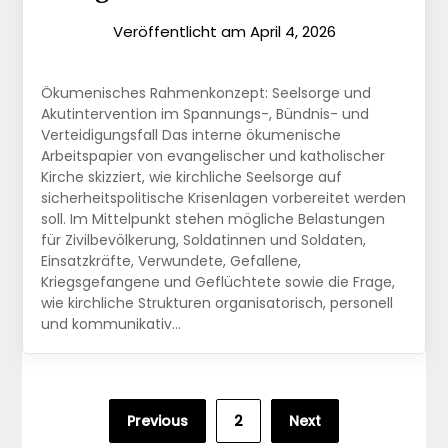
Veröffentlicht am
April 4, 2026
Ökumenisches Rahmenkonzept: Seelsorge und
Akutintervention im Spannungs-, Bündnis- und
Verteidigungsfall Das interne ökumenische
Arbeitspapier von evangelischer und katholischer
Kirche skizziert, wie kirchliche Seelsorge auf
sicherheitspolitische Krisenlagen vorbereitet werden
soll. Im Mittelpunkt stehen mögliche Belastungen
für Zivilbevölkerung, Soldatinnen und Soldaten,
Einsatzkräfte, Verwundete, Gefallene,
Kriegsgefangene und Geflüchtete sowie die Frage,
wie kirchliche Strukturen organisatorisch, personell
und kommunikativ…
Seitennummerierung
Previous
2
Next
der