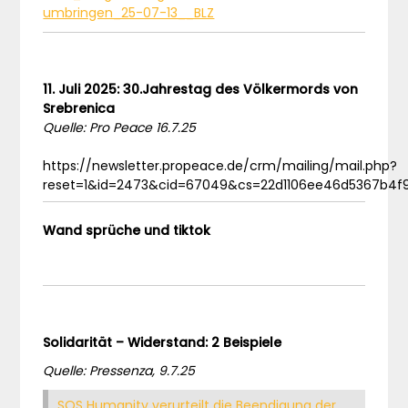
umbringen_25-07-13__BLZ
11. Juli 2025: 30.Jahrestag des Völkermords von
Srebrenica
Quelle: Pro Peace 16.7.25
https://newsletter.propeace.de/crm/mailing/mail.php?
reset=1&id=2473&cid=67049&cs=22d1106ee46d5367b4f
Wand sprüche und tiktok
Solidarität – Widerstand: 2 Beispiele
Quelle: Pressenza, 9.7.25
SOS Humanity verurteilt die Beendigung der