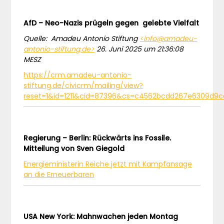
AfD – Neo-Nazis prügeln gegen gelebte Vielfalt
Quelle: Amadeu Antonio Stiftung
<info@amadeu-
antonio-stiftung.de>
26. Juni 2025 um 21:36:08
MESZ
https://crm.amadeu-antonio-
stiftung.de/civicrm/mailing/view?
reset=1&id=1211&cid=87396&cs=c4562bcdd267e6309d9
Regierung – Berlin: Rückwärts ins Fossile.
Mitteilung von Sven Giegold
Energieministerin Reiche jetzt mit Kampfansage
an die Erneuerbaren
USA New York: Mahnwachen jeden Montag