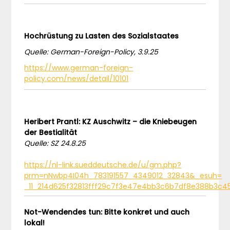
Hochrüstung zu Lasten des Sozialstaates
Quelle: German-Foreign-Policy, 3.9.25
https://www.german-foreign-
policy.com/news/detail/10101
Heribert Prantl: KZ Auschwitz – die Kniebeugen
der Bestialität
Quelle: SZ 24.8.25
https://nl-link.sueddeutsche.de/u/gm.php?
prm=nNwbp4I04h_783191557_4349012_32843&_esuh=
_11_214d625f32813fff29c7f3e47e4bb3c6b7df8e388b3c4
Not-Wendendes tun: Bitte konkret und auch
lokal!