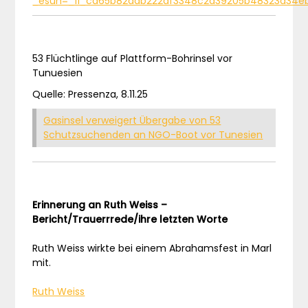
_esuh=_11_ca65b82aab222df3348c2d39205b48323d34e
53 Flüchtlinge auf Plattform-Bohrinsel vor
Tunuesien
Quelle: Pressenza, 8.11.25
Gasinsel verweigert Übergabe von 53
Schutzsuchenden an NGO-Boot vor Tunesien
Erinnerung an Ruth Weiss –
Bericht/Trauerrrede/ihre letzten Worte
Ruth Weiss wirkte bei einem Abrahamsfest in Marl
mit.
Ruth Weiss