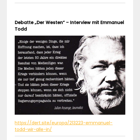
Debatte „Der Westen“ – Interview mit Emmanuel
Todd
https://dert.site/europa/213223-emmanuel-
todd-wir-alle-in/