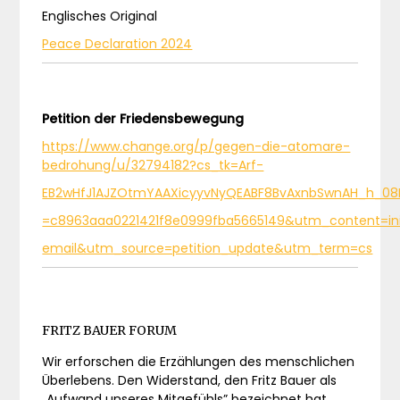
Englisches Original
Peace Declaration 2024
Petition der Friedensbewegung
https://www.change.org/p/gegen-die-atomare-
bedrohung/u/32794182?cs_tk=Arf-
EB2wHfJ1AJZOtmYAAXicyyvNyQEABF8BvAxnbSwnAH_h_0
=c8963aaa0221421f8e0999fba5665149&utm_content=in
email&utm_source=petition_update&utm_term=cs
FRITZ BAUER FORUM
Wir erforschen die Erzählungen des menschlichen
Überlebens. Den Widerstand, den Fritz Bauer als
„Aufwand unseres Mitgefühls” bezeichnet hat,