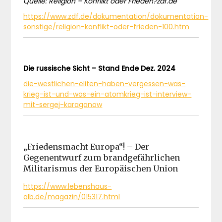
Quelle: Religion – Konflikt oder Frieden?zdf.de
https://www.zdf.de/dokumentation/dokumentation-
sonstige/religion-konflikt-oder-frieden-100.htm
Die russische Sicht – Stand Ende Dez. 2024
die-westlichen-eliten-haben-vergessen-was-
krieg-ist-und-was-ein-atomkrieg-ist-interview-
mit-sergej-karaganow
„Friedensmacht Europa“! – Der
Gegenentwurf zum brandgefährlichen
Militarismus der Europäischen Union
https://www.lebenshaus-
alb.de/magazin/015317.html