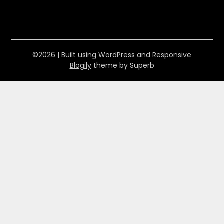
©2026
| Built using WordPress and
Responsive
Blogily
theme by Superb