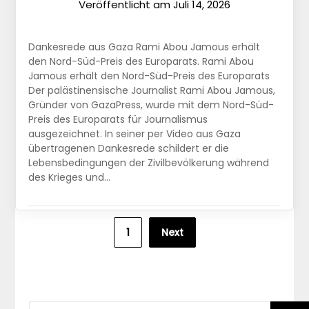
Veröffentlicht am
Juli 14, 2026
Dankesrede aus Gaza Rami Abou Jamous erhält
den Nord-Süd-Preis des Europarats. Rami Abou
Jamous erhält den Nord-Süd-Preis des Europarats
Der palästinensische Journalist Rami Abou Jamous,
Gründer von GazaPress, wurde mit dem Nord-Süd-
Preis des Europarats für Journalismus
ausgezeichnet. In seiner per Video aus Gaza
übertragenen Dankesrede schildert er die
Lebensbedingungen der Zivilbevölkerung während
des Krieges und…
Seitennummerierung
1
Next
der
Beiträge
SUCHEN