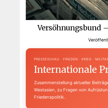
Versöhnungsbund – 
Veröffen
PRESSESCHAU · FRIEDEN · KRIEG · MILITA
Internationale P
Zusammenstellung aktueller Beiträge
Westasien, zu Fragen von Aufrüstung
Friedenspolitik.