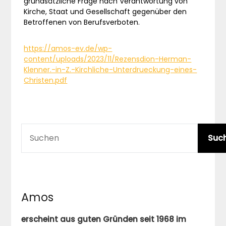
grundsätzliche Frage nach Verantwortung von
Kirche, Staat und Gesellschaft gegenüber den
Betroffenen von Berufsverboten.
https://amos-ev.de/wp-
content/uploads/2023/11/Rezensdion-Herman-
Klenner.-in-Z.-Kirchliche-Unterdrueckung-eines-
Christen.pdf
SUCHEN
Suc
Amos
erscheint aus guten Gründen seit 1968 im