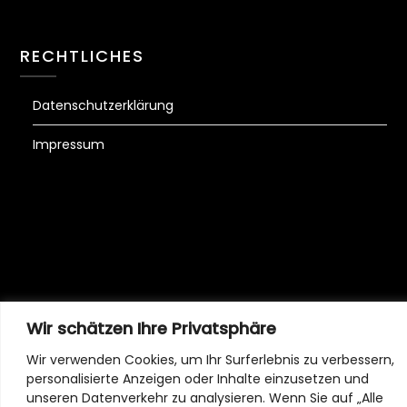
RECHTLICHES
Datenschutzerklärung
Impressum
Wir schätzen Ihre Privatsphäre
©2026
| Built using WordPress and
Responsive
Blogily
theme by Superb
Wir verwenden Cookies, um Ihr Surferlebnis zu verbessern,
personalisierte Anzeigen oder Inhalte einzusetzen und
unseren Datenverkehr zu analysieren. Wenn Sie auf „Alle