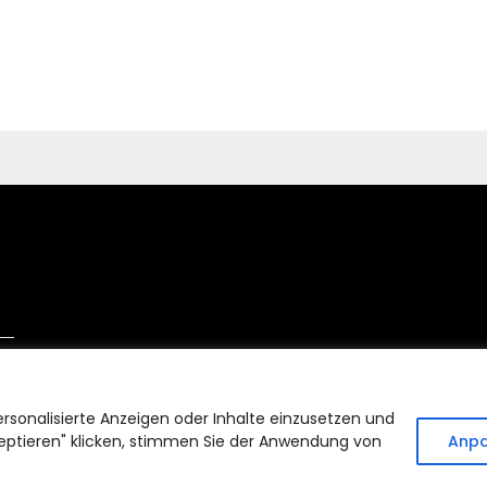
ersonalisierte Anzeigen oder Inhalte einzusetzen und
zeptieren" klicken, stimmen Sie der Anwendung von
Anp
026
| Built using WordPress and
Responsive Blogily
theme by Sup