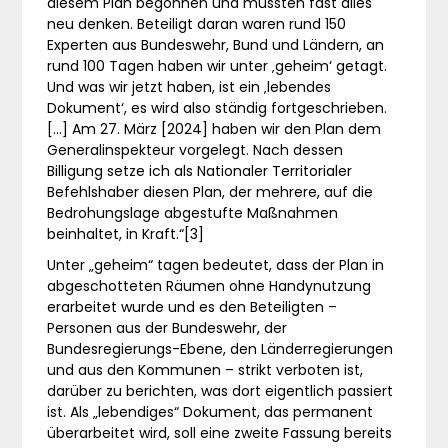
diesem Plan begonnen und mussten fast alles
neu denken. Beteiligt daran waren rund 150
Experten aus Bundeswehr, Bund und Ländern, an
rund 100 Tagen haben wir unter ‚geheim‘ getagt.
Und was wir jetzt haben, ist ein ‚lebendes
Dokument‘, es wird also ständig fortgeschrieben.
[…] Am 27. März [2024] haben wir den Plan dem
Generalinspekteur vorgelegt. Nach dessen
Billigung setze ich als Nationaler Territorialer
Befehlshaber diesen Plan, der mehrere, auf die
Bedrohungslage abgestufte Maßnahmen
beinhaltet, in Kraft.“[3]
Unter „geheim“ tagen bedeutet, dass der Plan in
abgeschotteten Räumen ohne Handynutzung
erarbeitet wurde und es den Beteiligten –
Personen aus der Bundeswehr, der
Bundesregierungs-Ebene, den Länderregierungen
und aus den Kommunen – strikt verboten ist,
darüber zu berichten, was dort eigentlich passiert
ist. Als „lebendiges“ Dokument, das permanent
überarbeitet wird, soll eine zweite Fassung bereits