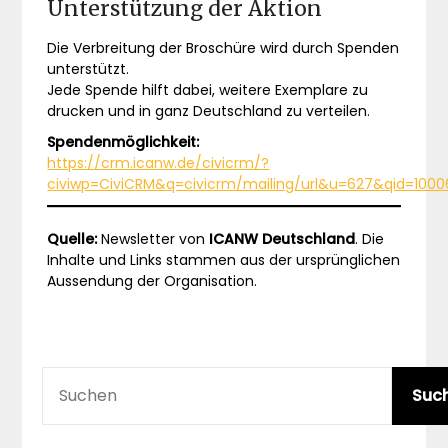
Unterstützung der Aktion
Die Verbreitung der Broschüre wird durch Spenden
unterstützt.
Jede Spende hilft dabei, weitere Exemplare zu
drucken und in ganz Deutschland zu verteilen.
Spendenmöglichkeit:
https://crm.icanw.de/civicrm/?
civiwp=CiviCRM&q=civicrm/mailing/url&u=627&qid=100
Quelle:
Newsletter von
ICANW Deutschland
. Die
Inhalte und Links stammen aus der ursprünglichen
Aussendung der Organisation.
SUCHEN
Suc